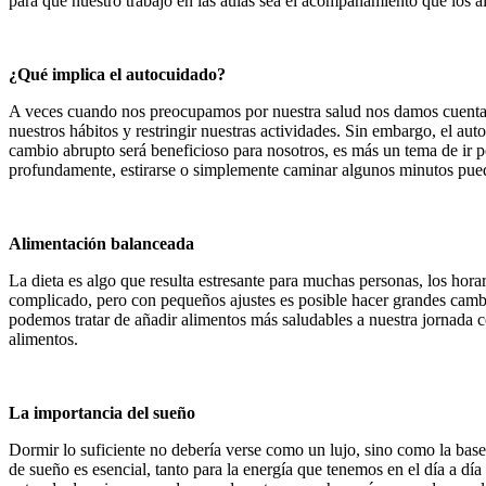
para que nuestro trabajo en las aulas sea el acompañamiento que los 
¿Qué implica el autocuidado?
A veces cuando nos preocupamos por nuestra salud nos damos cuenta 
nuestros hábitos y restringir nuestras actividades. Sin embargo, el au
cambio abrupto será beneficioso para nosotros, es más un tema de ir p
profundamente, estirarse o simplemente caminar algunos minutos puede
Alimentación balanceada
La dieta es algo que resulta estresante para muchas personas, los hor
complicado, pero con pequeños ajustes es posible hacer grandes cambi
podemos tratar de añadir alimentos más saludables a nuestra jornada c
alimentos.
La importancia del sueño
Dormir lo suficiente no debería verse como un lujo, sino como la base d
de sueño es esencial, tanto para la energía que tenemos en el día a dí