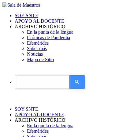
SOY SNTE
APOYO AL DOCENTE
ARCHIVO HISTÓRICO
En la punta de la lengua
Crónicas de Pandemia
Efemérides
Saber más
Noticias
Mapa de Sitio
Use
the
up
and
down
arrows
SOY SNTE
to
APOYO AL DOCENTE
select
ARCHIVO HISTÓRICO
a
En la punta de la lengua
result.
Efemérides
Press
Saber más