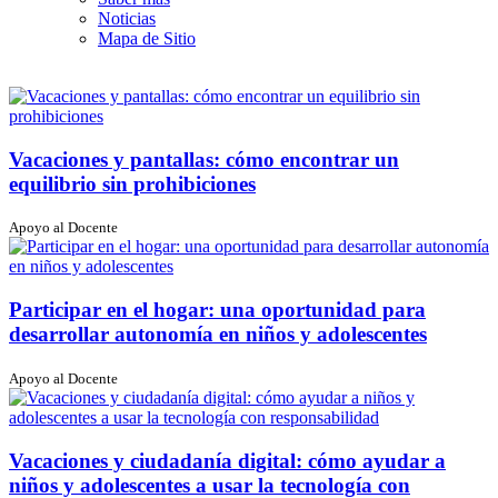
enter
Noticias
to
Mapa de Sitio
go
to
the
selected
search
result.
Vacaciones y pantallas: cómo encontrar un
Touch
equilibrio sin prohibiciones
device
users
can
Apoyo al Docente
use
touch
and
swipe
Participar en el hogar: una oportunidad para
gestures.
desarrollar autonomía en niños y adolescentes
Apoyo al Docente
Vacaciones y ciudadanía digital: cómo ayudar a
niños y adolescentes a usar la tecnología con