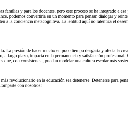
 familias y para los docentes, pero este proceso se ha integrado a esa 
e, podemos convertirla en un momento para pensar, dialogar y reinterp
en a la conciencia metacognitiva. La lentitud aquí no ralentiza el des
ado. La presión de hacer mucho en poco tiempo desgasta y afecta la crea
so, a largo plazo, impacta en la permanencia y satisfacción profesional.
nes que, con consistencia, puedan modelar una cultura escolar más sost
ás revolucionario en la educación sea detenerse. Detenerse para pensar,
¡Comparte con nosotros!