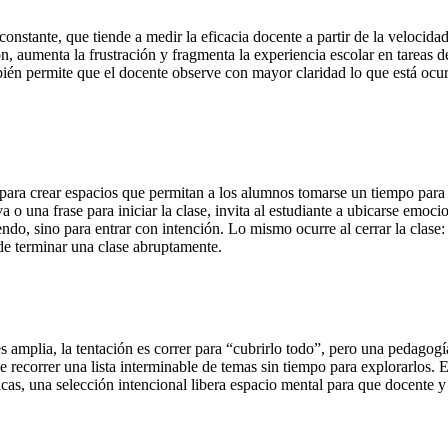
nstante, que tiende a medir la eficacia docente a partir de la velocid
n, aumenta la frustración y fragmenta la experiencia escolar en tareas
mbién permite que el docente observe con mayor claridad lo que está ocu
 para crear espacios que permitan a los alumnos tomarse un tiempo para 
 o una frase para iniciar la clase, invita al estudiante a ubicarse emoc
riendo, sino para entrar con intención. Lo mismo ocurre al cerrar la cla
 de terminar una clase abruptamente.
es amplia, la tentación es correr para “cubrirlo todo”, pero una pedagogí
ecorrer una lista interminable de temas sin tiempo para explorarlos. Est
cas, una selección intencional libera espacio mental para que docente y