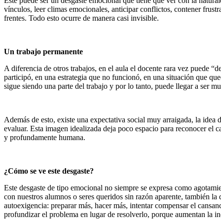
Este puede ser un desgaste emocional que tiene que ver con la naturale
vínculos, leer climas emocionales, anticipar conflictos, contener frus
frentes. Todo esto ocurre de manera casi invisible.
Un trabajo permanente
A diferencia de otros trabajos, en el aula el docente rara vez puede “
participó, en una estrategia que no funcionó, en una situación que qu
sigue siendo una parte del trabajo y por lo tanto, puede llegar a ser m
Además de esto, existe una expectativa social muy arraigada, la idea d
evaluar. Esta imagen idealizada deja poco espacio para reconocer el c
y profundamente humana.
¿Cómo se ve este desgaste?
Este desgaste de tipo emocional no siempre se expresa como agotamient
con nuestros alumnos o seres queridos sin razón aparente, también la d
autoexigencia: preparar más, hacer más, intentar compensar el cansanc
profundizar el problema en lugar de resolverlo, porque aumentan la in