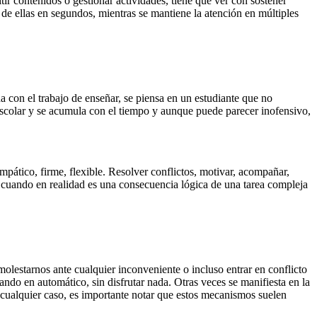
ir contenidos o gestionar actividades, tiene que ver con sostener
 de ellas en segundos, mientras se mantiene la atención en múltiples
a con el trabajo de enseñar, se piensa en un estudiante que no
 escolar y se acumula con el tiempo y aunque puede parecer inofensivo,
mpático, firme, flexible. Resolver conflictos, motivar, acompañar,
, cuando en realidad es una consecuencia lógica de una tarea compleja
olestarnos ante cualquier inconveniente o incluso entrar en conflicto
ndo en automático, sin disfrutar nada. Otras veces se manifiesta en la
 cualquier caso, es importante notar que estos mecanismos suelen