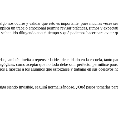
go nos ocurre y validar que esto es importante, pues muchas veces sent
lica un trabajo emocional permite revisar prácticas, ritmos y expectat
es se han ido diluyendo con el tiempo y qué podemos hacer para evitar 
arlas, también invita a repensar la idea de cuidado en la escuela, tanto
gógicas, como aceptar que no todo debe salir perfecto, permitirse pausa
s a mostrar a los alumnos que esforzarse y trabajar en sus objetivos n
siga siendo invisible, seguirá normalizándose. ¿Qué pasos tomarías par