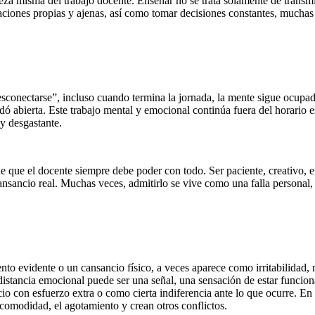
za misma del trabajo docente. Enseñar no se trata solamente de transmit
traciones propias y ajenas, así como tomar decisiones constantes, muchas
desconectarse”, incluso cuando termina la jornada, la mente sigue ocupad
edó abierta. Este trabajo mental y emocional continúa fuera del horario
uy desgastante.
e que el docente siempre debe poder con todo. Ser paciente, creativo, e
ansancio real. Muchas veces, admitirlo se vive como una falla personal
o evidente o un cansancio físico, a veces aparece como irritabilidad, m
istancia emocional puede ser una señal, una sensación de estar funciona
io con esfuerzo extra o como cierta indiferencia ante lo que ocurre. En
comodidad, el agotamiento y crean otros conflictos.