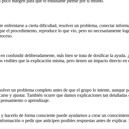
 poco margen para que el estudiante piense por sí mismo.
re enfrentarse a cierta dificultad, resolver un problema, conectar inf
sigue el procedimiento, reproduce lo que vio, pero no necesariamente lo
proceso.
 confundir deliberadamente, más bien se trata de dosificar la ayuda. ¿
s visibles que la explicación misma, pero tienen un impacto directo en e
solver un problema completo antes de que el grupo lo intente, aunque 
vocarse y ajustar. También ocurre que damos explicaciones tan detalladas
e pensamiento o aprendizaje.
y hacerlo de forma consciente puede ayudarnos a crear un conocimiento 
nformación o pedir que anticipen posibles respuestas antes de explicar.