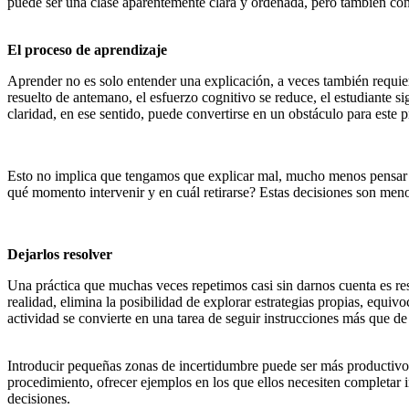
puede ser una clase aparentemente clara y ordenada, pero también con
El proceso de aprendizaje
Aprender no es solo entender una explicación, a veces también requie
resuelto de antemano, el esfuerzo cognitivo se reduce, el estudiante 
claridad, en ese sentido, puede convertirse en un obstáculo para este 
Esto no implica que tengamos que explicar mal, mucho menos pensar en
qué momento intervenir y en cuál retirarse? Estas decisiones son meno
Dejarlos resolver
Una práctica que muchas veces repetimos casi sin darnos cuenta es re
realidad, elimina la posibilidad de explorar estrategias propias, equi
actividad se convierte en una tarea de seguir instrucciones más que d
Introducir pequeñas zonas de incertidumbre puede ser más productivo 
procedimiento, ofrecer ejemplos en los que ellos necesiten completar i
decisiones.