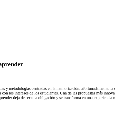
 aprender
idas y metodologías centradas en la memorización, afortunadamente, l
n con los intereses de los estudiantes. Una de las propuestas más innova
aprender deja de ser una obligación y se transforma en una experiencia