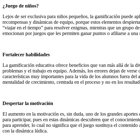
¿Juego de niños?
Lejos de ser exclusiva para niños pequeños, la gamificación puede apli
recompensas y dinámicas de equipo, porque estos elementos despiertan
“viajar en el tiempo” para resolver enigmas, mientras que un grupo de
emocionan por juegos que les permiten ganar puntos o afiliarse a una m
Fortalecer habilidades
La gamificación educativa ofrece beneficios que van más allá de la dive
problemas y el trabajo en equipo. Además, los errores dejan de verse com
características muy importantes para la vida de los alumnos fuera del
mentalidad de crecimiento, centrada en el proceso y no en los resulta
Despertar la motivación
El aumento en la motivación es, sin duda, uno de los grandes aportes
para participar, pues en estas dinámicas descubren que el conocimient
para aprender, lo cual no significa que el juego sustituya el contenid
con la dinámica lúdica.