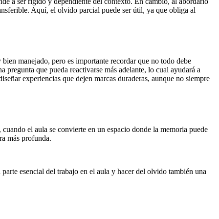
nde a ser rígido y dependiente del contexto. En cambio, al abordarlo
ferible. Aquí, el olvido parcial puede ser útil, ya que obliga al
y bien manejado, pero es importante recordar que no todo debe
una pregunta que pueda reactivarse más adelante, lo cual ayudará a
o diseñar experiencias que dejen marcas duraderas, aunque no siempre
n, cuando el aula se convierte en un espacio donde la memoria puede
nera más profunda.
arte esencial del trabajo en el aula y hacer del olvido también una