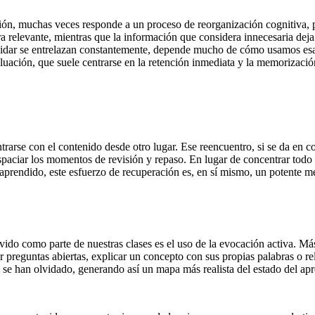
ión, muchas veces responde a un proceso de reorganización cognitiva, p
a relevante, mientras que la información que considera innecesaria deja
vidar se entrelazan constantemente, depende mucho de cómo usamos esa 
valuación, que suele centrarse en la retención inmediata y la memorizació
ntrarse con el contenido desde otro lugar. Ese reencuentro, si se da e
espaciar los momentos de revisión y repaso. En lugar de concentrar todo 
lo aprendido, este esfuerzo de recuperación es, en sí mismo, un potente 
vido como parte de nuestras clases es el uso de la evocación activa. Más
 preguntas abiertas, explicar un concepto con sus propias palabras o rel
se han olvidado, generando así un mapa más realista del estado del apr