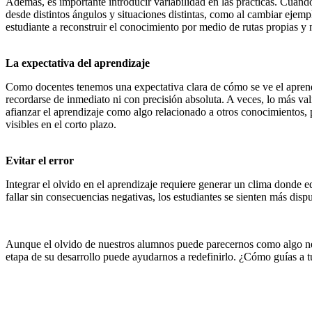
Además, es importante introducir variabilidad en las prácticas. Cuand
desde distintos ángulos y situaciones distintas, como al cambiar ejempl
estudiante a reconstruir el conocimiento por medio de rutas propias y 
La expectativa del aprendizaje
Como docentes tenemos una expectativa clara de cómo se ve el aprend
recordarse de inmediato ni con precisión absoluta. A veces, lo más val
afianzar el aprendizaje como algo relacionado a otros conocimientos, 
visibles en el corto plazo.
Evitar el error
Integrar el olvido en el aprendizaje requiere generar un clima donde 
fallar sin consecuencias negativas, los estudiantes se sienten más disp
Aunque el olvido de nuestros alumnos puede parecernos como algo nega
etapa de su desarrollo puede ayudarnos a redefinirlo. ¿Cómo guías a 