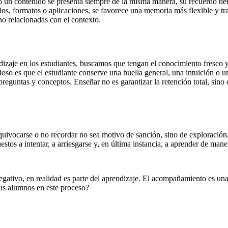
o un contenido se presenta siempre de la misma manera, su recuerdo tie
os, formatos o aplicaciones, se favorece una memoria más flexible y trans
no relacionadas con el contexto.
izaje en los estudiantes, buscamos que tengan el conocimiento fresco 
ioso es que el estudiante conserve una huella general, una intuición o 
preguntas y conceptos. Enseñar no es garantizar la retención total, sin
equivocarse o no recordar no sea motivo de sanción, sino de exploració
uestos a intentar, a arriesgarse y, en última instancia, a aprender de ma
tivo, en realidad es parte del aprendizaje. El acompañamiento es una p
tus alumnos en este proceso?