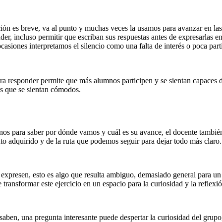
ón es breve, va al punto y muchas veces la usamos para avanzar en las e
der, incluso permitir que escriban sus respuestas antes de expresarlas e
siones interpretamos el silencio como una falta de interés o poca partic
ara responder permite que más alumnos participen y se sientan capaces d
las que se sientan cómodos.
s para saber por dónde vamos y cuál es su avance, el docente también 
to adquirido y de la ruta que podemos seguir para dejar todo más claro
s expresen, esto es algo que resulta ambiguo, demasiado general para un
transformar este ejercicio en un espacio para la curiosidad y la reflexi
saben, una pregunta interesante puede despertar la curiosidad del grupo