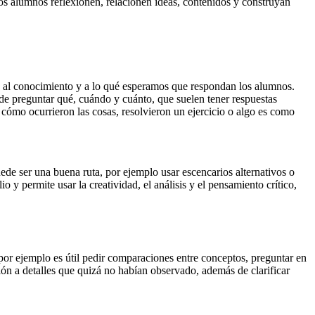
 los alumnos reflexionen, relacionen ideas, contenidos y construyan
ro al conocimiento y a lo qué esperamos que respondan los alumnos.
r de preguntar qué, cuándo y cuánto, que suelen tener respuestas
cómo ocurrieron las cosas, resolvieron un ejercicio o algo es como
de ser una buena ruta, por ejemplo usar escencarios alternativos o
 y permite usar la creatividad, el análisis y el pensamiento crítico,
por ejemplo es útil pedir comparaciones entre conceptos, preguntar en
ión a detalles que quizá no habían observado, además de clarificar