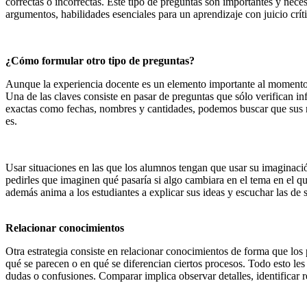
correctas o incorrectas. Este tipo de preguntas son importantes y nece
argumentos, habilidades esenciales para un aprendizaje con juicio crít
¿Cómo formular otro tipo de preguntas?
Aunque la experiencia docente es un elemento importante al momento d
Una de las claves consiste en pasar de preguntas que sólo verifican in
exactas como fechas, nombres y cantidades, podemos buscar que sus re
es.
Usar situaciones en las que los alumnos tengan que usar su imaginació
pedirles que imaginen qué pasaría si algo cambiara en el tema en el que
además anima a los estudiantes a explicar sus ideas y escuchar las de
Relacionar conocimientos
Otra estrategia consiste en relacionar conocimientos de forma que los
qué se parecen o en qué se diferencian ciertos procesos. Todo esto le
dudas o confusiones. Comparar implica observar detalles, identificar 