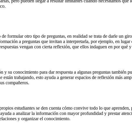
sarias, pero pueden llegar a resultar limitantes cuando necesitamos que
ico.
e formular otro tipo de preguntas, en realidad se trata de darle un gi
formación a preguntas que invitan a interpretarla, por ejemplo, en luga
spuestas vengan con cierta reflexión, que ellos indaguen en por qué y 
n y su conocimiento para dar respuesta a algunas preguntas también pue
 están trabajando, esto ayuda a generar espacios de reflexión más amplio
 sus compañeros.
 propios estudiantes se den cuenta cómo convive todo lo que aprenden, 
s ayuda a analizar la información con mayor profundidad y prestar atenc
relaciones y organizar el conocimiento.