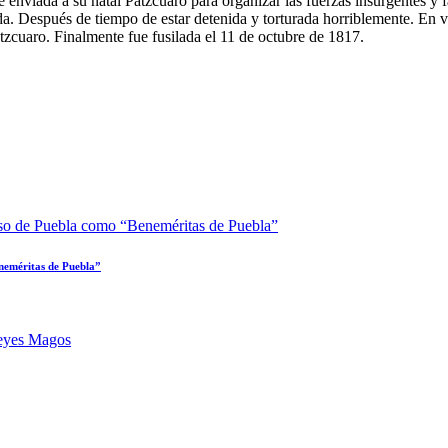
nviada a su natal Pátzcuaro para organizar las fuerzas insurgentes y fac
ada. Después de tiempo de estar detenida y torturada horriblemente. En 
tzcuaro. Finalmente fue fusilada el 11 de octubre de 1817.
neméritas de Puebla”