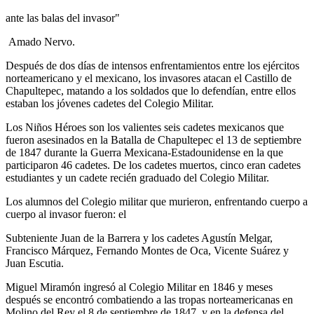
ante las balas del invasor"
Amado Nervo.
Después de dos días de intensos enfrentamientos entre los ejércitos
norteamericano y el mexicano, los invasores atacan el Castillo de
Chapultepec, matando a los soldados que lo defendían, entre ellos
estaban los jóvenes cadetes del Colegio Militar.
Los Niños Héroes son los valientes seis cadetes mexicanos​ que
fueron asesinados en la Batalla de Chapultepec el 13 de septiembre
de 1847 durante la Guerra Mexicana-Estadounidense en la que
participaron 46 cadetes. De los cadetes muertos, cinco eran cadetes
estudiantes y un cadete recién graduado del Colegio Militar.
Los alumnos del Colegio militar que murieron, enfrentando cuerpo a
cuerpo al invasor fueron: el
Subteniente Juan de la Barrera y los cadetes Agustín Melgar,
Francisco Márquez, Fernando Montes de Oca, Vicente Suárez y
Juan Escutia.
Miguel Miramón ingresó al Colegio Militar en 1846 y meses
después se encontró combatiendo a las tropas norteamericanas en
Molino del Rey el 8 de septiembre de 1847, y en la defensa del