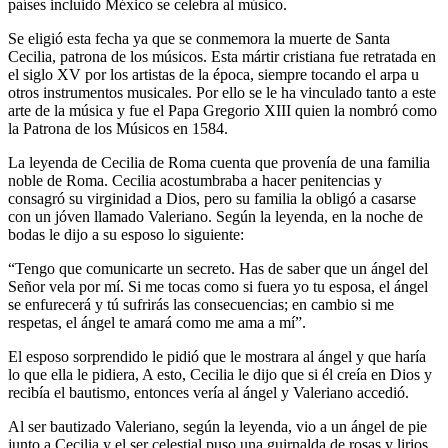
países incluido México se celebra al músico.
Se eligió esta fecha ya que se conmemora la muerte de Santa
Cecilia, patrona de los músicos. Esta mártir cristiana fue retratada en
el siglo XV por los artistas de la época, siempre tocando el arpa u
otros instrumentos musicales. Por ello se le ha vinculado tanto a este
arte de la música y fue el Papa Gregorio XIII quien la nombró como
la Patrona de los Músicos en 1584.
La leyenda de Cecilia de Roma cuenta que provenía de una familia
noble de Roma. Cecilia acostumbraba a hacer penitencias y
consagró su virginidad a Dios, pero su familia la obligó a casarse
con un jóven llamado Valeriano. Según la leyenda, en la noche de
bodas le dijo a su esposo lo siguiente:
“Tengo que comunicarte un secreto. Has de saber que un ángel del
Señor vela por mí. Si me tocas como si fuera yo tu esposa, el ángel
se enfurecerá y tú sufrirás las consecuencias; en cambio si me
respetas, el ángel te amará como me ama a mí”.
El esposo sorprendido le pidió que le mostrara al ángel y que haría
lo que ella le pidiera, A esto, Cecilia le dijo que si él creía en Dios y
recibía el bautismo, entonces vería al ángel y Valeriano accedió.
Al ser bautizado Valeriano, según la leyenda, vio a un ángel de pie
junto a Cecilia y el ser celestial puso una guirnalda de rosas y lirios