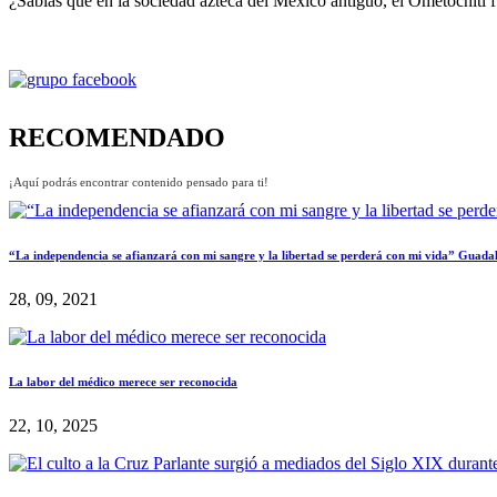
¿Sabías que en la sociedad azteca del México antiguo, el Ometochitl f
RECOMENDADO
¡Aquí podrás encontrar contenido pensado para ti!
“La independencia se afianzará con mi sangre y la libertad se perderá con mi vida” Guada
28, 09, 2021
La labor del médico merece ser reconocida
22, 10, 2025