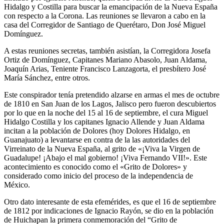
Hidalgo y Costilla para buscar la emancipación de la Nueva España
con respecto a la Corona. Las reuniones se llevaron a cabo en la
casa del Corregidor de Santiago de Querétaro, Don José Miguel
Domínguez.
A estas reuniones secretas, también asistían, la Corregidora Josefa
Ortiz de Domínguez, Capitanes Mariano Abasolo, Juan Aldama,
Joaquín Arias, Teniente Francisco Lanzagorta, el presbítero José
María Sánchez, entre otros.
Este conspirador tenía pretendido alzarse en armas el mes de octubre
de 1810 en San Juan de los Lagos, Jalisco pero fueron descubiertos
por lo que en la noche del 15 al 16 de septiembre, el cura Miguel
Hidalgo Costilla y los capitanes Ignacio Allende y Juan Aldama
incitan a la población de Dolores (hoy Dolores Hidalgo, en
Guanajuato) a levantarse en contra de la las autoridades del
Virreinato de la Nueva España, al grito de «¡Viva la Virgen de
Guadalupe! ¡Abajo el mal gobierno! ¡Viva Fernando VII!». Este
acontecimiento es conocido como el «Grito de Dolores» y
considerado como inicio del proceso de la independencia de
México.
Otro dato interesante de esta efemérides, es que el 16 de septiembre
de 1812 por indicaciones de Ignacio Rayón, se dio en la población
de Huichapan la primera conmemoración del “Grito de