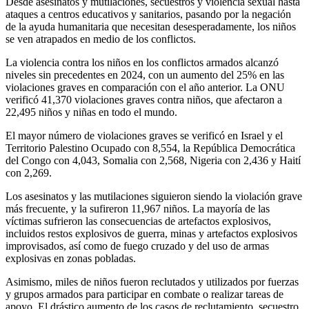
Desde asesinatos y mutilaciones, secuestros y violencia sexual hasta
ataques a centros educativos y sanitarios, pasando por la negación
de la ayuda humanitaria que necesitan desesperadamente, los niños
se ven atrapados en medio de los conflictos.
La violencia contra los niños en los conflictos armados alcanzó
niveles sin precedentes en 2024, con un aumento del 25% en las
violaciones graves en comparación con el año anterior. La ONU
verificó 41,370 violaciones graves contra niños, que afectaron a
22,495 niños y niñas en todo el mundo.
El mayor número de violaciones graves se verificó en Israel y el
Territorio Palestino Ocupado con 8,554, la República Democrática
del Congo con 4,043, Somalia con 2,568, Nigeria con 2,436 y Haití
con 2,269.
Los asesinatos y las mutilaciones siguieron siendo la violación grave
más frecuente, y la sufireron 11,967 niños. La mayoría de las
víctimas sufrieron las consecuencias de artefactos explosivos,
incluidos restos explosivos de guerra, minas y artefactos explosivos
improvisados, así como de fuego cruzado y del uso de armas
explosivas en zonas pobladas.
Asimismo, miles de niños fueron reclutados y utilizados por fuerzas
y grupos armados para participar en combate o realizar tareas de
apoyo. El drástico aumento de los casos de reclutamiento, secuestro