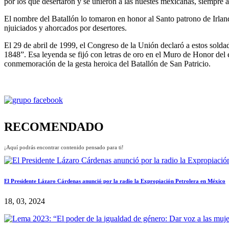
por los que desertaron y se unieron a las huestes mexicanas, siempre
El nombre del Batallón lo tomaron en honor al Santo patrono de Irland
njuiciados y ahorcados por desertores.
El 29 de abril de 1999, el Congreso de la Unión declaró a estos solda
1848”. Esa leyenda se fijó con letras de oro en el Muro de Honor del 
conmemoración de la gesta heroica del Batallón de San Patricio.
RECOMENDADO
¡Aquí podrás encontrar contenido pensado para ti!
El Presidente Lázaro Cárdenas anunció por la radio la Expropiación Petrolera en México
18, 03, 2024