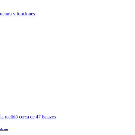
alazos