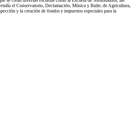
 que se crean diversas escuelas como la Escuela de Sordomudos, las
prendía el Conservatorio, Declamación, Música y Baile; de Agricultura,
nspección y la creación de fondos e impuestos especiales para la