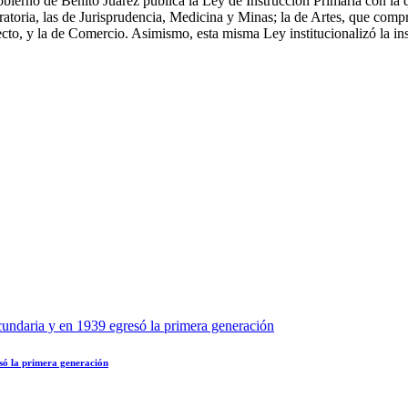
obierno de Benito Juárez publica la Ley de Instrucción Primaria con la
aratoria, las de Jurisprudencia, Medicina y Minas; la de Artes, que com
itecto, y la de Comercio. Asimismo, esta misma Ley institucionalizó la i
esó la primera generación