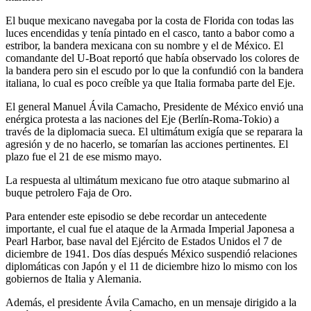
El buque mexicano navegaba por la costa de Florida con todas las
luces encendidas y tenía pintado en el casco, tanto a babor como a
estribor, la bandera mexicana con su nombre y el de México. El
comandante del U-Boat reportó que había observado los colores de
la bandera pero sin el escudo por lo que la confundió con la bandera
italiana, lo cual es poco creíble ya que Italia formaba parte del Eje.
El general Manuel Ávila Camacho, Presidente de México envió una
enérgica protesta a las naciones del Eje (Berlín-Roma-Tokio) a
través de la diplomacia sueca. El ultimátum exigía que se reparara la
agresión y de no hacerlo, se tomarían las acciones pertinentes. El
plazo fue el 21 de ese mismo mayo.
La respuesta al ultimátum mexicano fue otro ataque submarino al
buque petrolero Faja de Oro.
Para entender este episodio se debe recordar un antecedente
importante, el cual fue el ataque de la Armada Imperial Japonesa a
Pearl Harbor, base naval del Ejército de Estados Unidos el 7 de
diciembre de 1941. Dos días después México suspendió relaciones
diplomáticas con Japón y el 11 de diciembre hizo lo mismo con los
gobiernos de Italia y Alemania.
Además, el presidente Ávila Camacho, en un mensaje dirigido a la