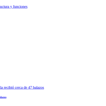
alazos