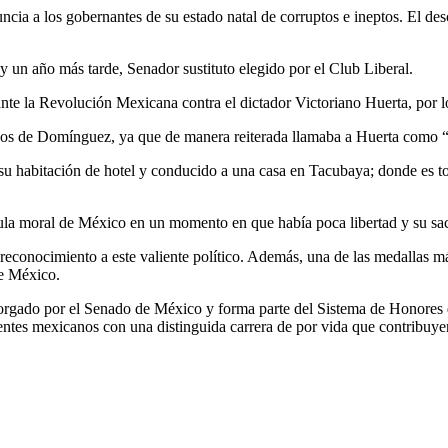
ncia a los gobernantes de su estado natal de corruptos e ineptos. El de
 un año más tarde, Senador sustituto elegido por el Club Liberal.
 la Revolución Mexicana contra el dictador Victoriano Huerta, por lo
ursos de Domínguez, ya que de manera reiterada llamaba a Huerta como “
su habitación de hotel y conducido a una casa en Tacubaya; donde es to
a moral de México en un momento en que había poca libertad y su sacri
onocimiento a este valiente político. Además, una de las medallas más
e México.
gado por el Senado de México y forma parte del Sistema de Honores d
tes mexicanos con una distinguida carrera de por vida que contribuye