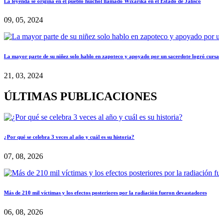
La leyenda se origina en el pueblo huichol llamado Wixárika en el Estado de Jalisco
09, 05, 2024
La mayor parte de su niñez solo hablo en zapoteco y apoyado por un sacerdote logró cursar
21, 03, 2024
ÚLTIMAS PUBLICACIONES
¿Por qué se celebra 3 veces al año y cuál es su historia?
07, 08, 2026
Más de 210 mil víctimas y los efectos posteriores por la radiación fueron devastadores
06, 08, 2026