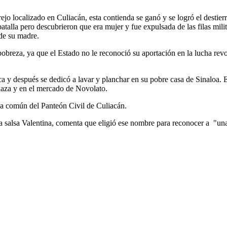
jo localizado en Culiacán, esta contienda se ganó y se logró el destie
batalla pero descubrieron que era mujer y fue expulsada de las filas mil
 de su madre.
 pobreza, ya que el Estado no le reconoció su aportación en la lucha r
 y después se dedicó a lavar y planchar en su pobre casa de Sinaloa. E
plaza y en el mercado de Novolato.
osa común del Panteón Civil de Culiacán.
salsa Valentina, comenta que eligió ese nombre para reconocer a "u