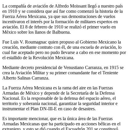
La compañía de aviación de Alfredo Moissant llegó a nuestro país
en 1910 y se considera que así fue como comenzó la historia de la
Fuerza Aérea Mexicana, ya que sus demostraciones de vuelos
incentivaron el interés por la formación de militares expertos en
aviación. El 8 de febrero de 1910 se realizó el primer vuelo en
México sobre los llanos de Balbuena.
Fue Luis V. Roumagnac quien propuso al Gobierno Mexicano la
creación, mediante contrato con él, de una escuela de aviación, lo
cual fue aceptado pero no pudo llevarse a cabo en ese momento por
el estallido de la Revolución Mexicana.
Mediante decreto presidencial de Venustiano Carranza, en 1915 se
crea la Aviación Militar y su primer comandante fue el Teniente
Alberto Salinas Carranza.
La Fuerza Aérea Mexicana es la rama del aire en las Fuerzas
Armadas de México y depende de la Secretaría de la Defensa
Nacional. Es la responsable de la defensa del espacio aéreo, el
territorio y soberanía nacional, garantizar la seguridad interior e
instrumentar el Plan DN-III-E en caso de desastres.
Es importante mencionar, que es la única área de las Fuerzas
Armadas Mexicanas que ha participado en acciones bélicas en el
extranjero, y esto se dió cuando el Escuadrón 201 se constituyó