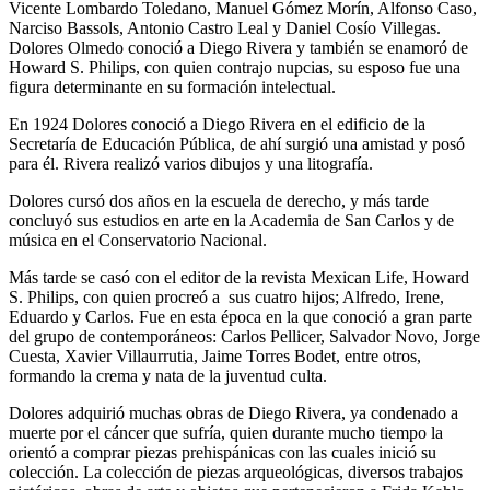
Vicente Lombardo Toledano, Manuel Gómez Morín, Alfonso Caso,
Narciso Bassols, Antonio Castro Leal y Daniel Cosío Villegas.
Dolores Olmedo conoció a Diego Rivera y también se enamoró de
Howard S. Philips, con quien contrajo nupcias, su esposo fue una
figura determinante en su formación intelectual.
En 1924 Dolores conoció a Diego Rivera en el edificio de la
Secretaría de Educación Pública, de ahí surgió una amistad y posó
para él. Rivera realizó varios dibujos y una litografía.
Dolores cursó dos años en la escuela de derecho, y más tarde
concluyó sus estudios en arte en la Academia de San Carlos y de
música en el Conservatorio Nacional.
Más tarde se casó con el editor de la revista Mexican Life, Howard
S. Philips, con quien procreó a sus cuatro hijos; Alfredo, Irene,
Eduardo y Carlos. Fue en esta época en la que conoció a gran parte
del grupo de contemporáneos: Carlos Pellicer, Salvador Novo, Jorge
Cuesta, Xavier Villaurrutia, Jaime Torres Bodet, entre otros,
formando la crema y nata de la juventud culta.
Dolores adquirió muchas obras de Diego Rivera, ya condenado a
muerte por el cáncer que sufría, quien durante mucho tiempo la
orientó a comprar piezas prehispánicas con las cuales inició su
colección. La colección de piezas arqueológicas, diversos trabajos