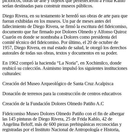
pictóricos, obras de arte y objetos que pertenecieron a Frida Kahlo
serían destinadas para construir museos públicos.
Diego Rivera, en su testamento le heredó sus obras de arte para que
fueran exhibidas en los museos. Un par de meses antes del
fallecimiento de Diego Rivera, se firmó la escritura del fideicomiso,
documento que fue firmado por Dolores Olmedo y Alfonso Quiroz
Cuarón en donde se nombraba a Dolores como presidenta del
comité técnico del fideicomiso. Por último, el 20 de octubre de
1957, Diego Rivera, en mal estado de salud, le otorgó los derechos
autorales de todas sus obras, textos y documentos en su poder.
En 1962 compró la hacienda “La Noria”, en Xochimilco, donde
reubicó su colección. Asimismo impulsó los siguientes instituciones
culturales:
Creación del Museo Arqueológico de Santa Cruz Acalpixca
Donación de terrenos para la construcción de centros educativos
Creación de la Fundación Dolores Olmedo Patiño A.C
Fideicomiso Museo Dolores Olmedo Patiño con el fin de albergar
las 145 pinturas de Diego Rivera, 25 de Frida Kahlo, 42 de
Angelina Beloff, más de 600 piezas prehispánicas reconocidas y
registradas por el Instituto Nacional de Antropología e Historia,