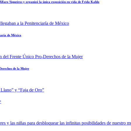
faro Siqueiros y organizó la única exposición en vida de Frida Kahlo
iaría de México
-Derechos de la Mujer
”