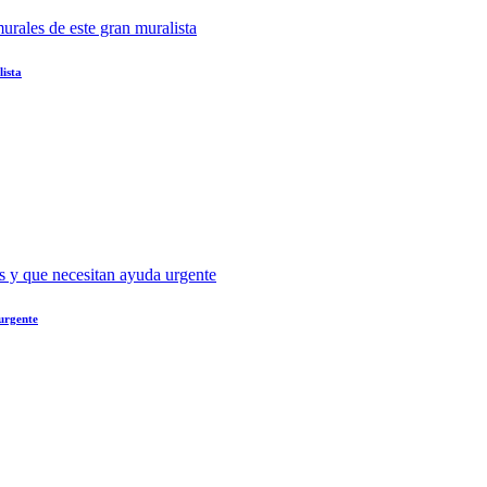
lista
 urgente