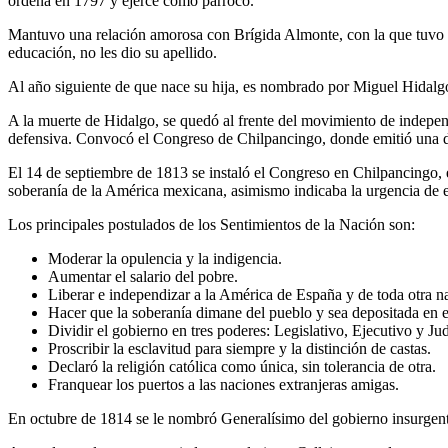
ordena en 1797 y ejerce como párroco.
Mantuvo una relación amorosa con Brígida Almonte, con la que tuvo 
educación, no les dio su apellido.
Al año siguiente de que nace su hija, es nombrado por Miguel Hidalgo 
A la muerte de Hidalgo, se quedó al frente del movimiento de independ
defensiva. Convocó el Congreso de Chilpancingo, donde emitió una de
El 14 de septiembre de 1813 se instaló el Congreso en Chilpancingo, 
soberanía de la América mexicana, asimismo indicaba la urgencia de e
Los principales postulados de los Sentimientos de la Nación son:
Moderar la opulencia y la indigencia.
Aumentar el salario del pobre.
Liberar e independizar a la América de España y de toda otra 
Hacer que la soberanía dimane del pueblo y sea depositada en
Dividir el gobierno en tres poderes: Legislativo, Ejecutivo y Jud
Proscribir la esclavitud para siempre y la distinción de castas.
Declaró la religión católica como única, sin tolerancia de otra.
Franquear los puertos a las naciones extranjeras amigas.
En octubre de 1814 se le nombró Generalísimo del gobierno insurgen