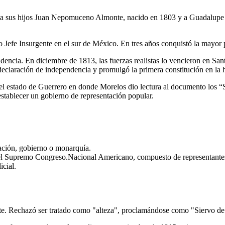
a sus hijos Juan Nepomuceno Almonte, nacido en 1803 y a Guadalupe A
Jefe Insurgente en el sur de México. En tres años conquistó la mayor pa
encia. En diciembre de 1813, las fuerzas realistas lo vencieron en San
claración de independencia y promulgó la primera constitución en la h
el estado de Guerrero en donde Morelos dio lectura al documento los “S
stablecer un gobierno de representación popular.
nación, gobierno o monarquía.
 el Supremo Congreso.Nacional Americano, compuesto de representantes
icial.
te. Rechazó ser tratado como "alteza", proclamándose como "Siervo de