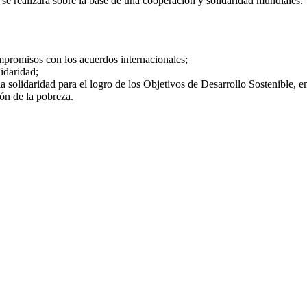
 se realizará sobre la base de una cooperación y solidaridad mundiales.
mpromisos con los acuerdos internacionales;
lidaridad;
solidaridad para el logro de los Objetivos de Desarrollo Sostenible, ent
ión de la pobreza.