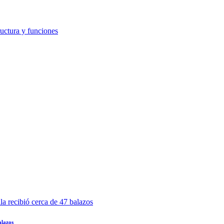
alazos