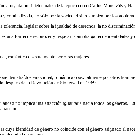
 fue apoyada por intelectuales de la época como Carlos Monsiváis y N
a y criminalizada, no sólo por la sociedad sino también por los gobier
a tolerancia, legislar sobre la igualdad de derechos, la no discriminac
 una forma de reconocer y respetar la amplia gama de identidades y o
ional, romántica o sexualmente por otras mujeres.
se sienten atraídos emocional, romántica o sexualmente por otros hombr
do después de la Revolución de Stonewall en 1969.
ualidad no implica una atracción igualitaria hacia todos los géneros. Es
atracción.
as cuya identidad de género no coincide con el género asignado al nac
 su identidad de género.