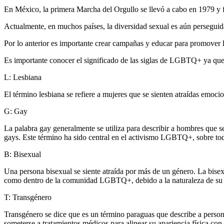
En México, la primera Marcha del Orgullo se llevó a cabo en 1979 y
Actualmente, en muchos países, la diversidad sexual es aún perseguid
Por lo anterior es importante crear campañas y educar para promover l
Es importante conocer el significado de las siglas d
e LGBTQ+ ya que es
L: Lesbiana
El término lesbiana se refiere a mujeres que se sienten atraídas emoc
G: Gay
La palabra gay generalmente se utiliza para describir a hombres que 
gays. Este término ha sido central en el activismo LGBTQ+, sobre to
B: Bisexual
Una persona bisexual se siente atraída por más de un género. La bisex
como dentro de la comunidad LGBTQ+, debido a la naturaleza de su 
T: Transgénero
Transgénero se dice que es un término paraguas que describe a person
someterse a tratamientos médicos para alinear su apariencia física con