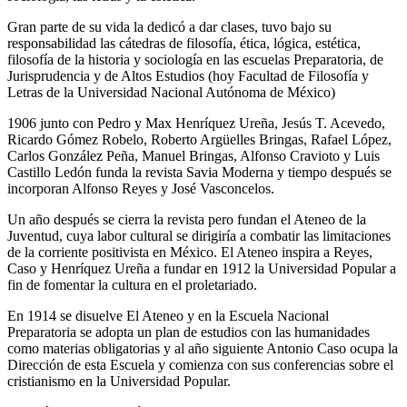
Gran parte de su vida la dedicó a dar clases, tuvo bajo su
responsabilidad las cátedras de filosofía, ética, lógica, estética,
filosofía de la historia y sociología en las escuelas Preparatoria, de
Jurisprudencia y de Altos Estudios (hoy Facultad de Filosofía y
Letras de la Universidad Nacional Autónoma de México)
1906 junto con Pedro y Max Henríquez Ureña, Jesús T. Acevedo,
Ricardo Gómez Robelo, Roberto Argüelles Bringas, Rafael López,
Carlos González Peña, Manuel Bringas, Alfonso Cravioto y Luis
Castillo Ledón funda la revista Savia Moderna y tiempo después se
incorporan Alfonso Reyes y José Vasconcelos.
Un año después se cierra la revista pero fundan el Ateneo de la
Juventud, cuya labor cultural se dirigiría a combatir las limitaciones
de la corriente positivista en México. El Ateneo inspira a Reyes,
Caso y Henríquez Ureña a fundar en 1912 la Universidad Popular a
fin de fomentar la cultura en el proletariado.
En 1914 se disuelve El Ateneo y en la Escuela Nacional
Preparatoria se adopta un plan de estudios con las humanidades
como materias obligatorias y al año siguiente Antonio Caso ocupa la
Dirección de esta Escuela y comienza con sus conferencias sobre el
cristianismo en la Universidad Popular.