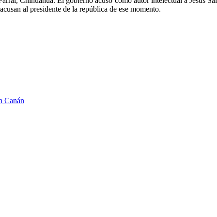
arral, Chihuahua. El gobierno acusó como autor intelectual a Jesús Sala
acusan al presidente de la república de ese momento.