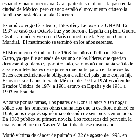
español y madre mexicana. Gran parte de su infancia la pasó en la
ciudad de México, pero cuando estalló el movimiento cristero la
familia se trasladó a Iguala, Guerrero.
Estudió coreografía y teatro, Filosofía y Letras en la UNAM. En
1937 se casó con Octavio Paz y se fueron a España en plena Guerra
Civil. También vivieron en París en medio de la Segunda Guerra
Mundial. El matrimonio se terminó en los años sesentas.
El Movimiento Estudiantil de 1968 fue años difícil para Elena
Garro, ya que fue acusada de ser uno de los líderes que querían
derrocar al gobierno y, por otro lado, se rumoró que había señalado
a varios intelectuales de izquierda que participaron en la revuelta.
Estos acontecimientos la obligaron a salir del país junto con su hija.
Estuvo casi 20 años fuera de México, de 1971 a 1974 vivió en los
Estados Unidos, de 1974 a 1981 estuvo en España y de 1981 a
1993 en Francia.
Andarse por las ramas, Los pilares de Doña Blanca y Un hogar
sólido son las primeras obras dramáticas que la escritora publicó en
1956, años después siguió una colección de seis piezas en un acto.
En 1963 publicó su primera novela, Los recuerdos del porvenir, la
cual ganó el premio Xavier Villaurtutia de ese mismo año.
Murió víctima de cáncer de pulmón el 22 de agosto de 1998, en