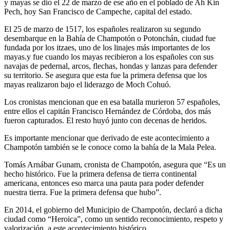
y mayas se dio el 22 de marzo de ese año en el poblado de Ah Kin
Pech, hoy San Francisco de Campeche, capital del estado.
El 25 de marzo de 1517, los españoles realizaron su segundo
desembarque en la Bahía de Champotón o Potonchán, ciudad fue
fundada por los itzaes, uno de los linajes más importantes de los
mayas.y fue cuando los mayas recibieron a los españoles con sus
navajas de pedernal, arcos, flechas, hondas y lanzas para defender
su territorio. Se asegura que esta fue la primera defensa que los
mayas realizaron bajo el liderazgo de Moch Cohuó.
Los cronistas mencionan que en esa batalla murieron 57 españoles,
entre ellos el capitán Francisco Hernández de Córdoba, dos más
fueron capturados. El resto huyó junto con decenas de heridos.
Es importante mencionar que derivado de este acontecimiento a
Champotón también se le conoce como la bahía de la Mala Pelea.
Tomás Arnábar Gunam, cronista de Champotón, asegura que “Es un
hecho histórico. Fue la primera defensa de tierra continental
americana, entonces eso marca una pauta para poder defender
nuestra tierra. Fue la primera defensa que hubo”.
En 2014, el gobierno del Municipio de Champotón, declaró a dicha
ciudad como “Heroica”, como un sentido reconocimiento, respeto y
valorización, a este acontecimiento histórico.