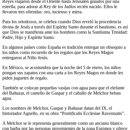
Reyes viajaron desde el Oriente hasta Jerusalén guiados por una
estrella, para adorar al Rey de los Judíos recién nacido. Ellos le
llevaron tres ofrendas: oro, incienso y mirra.
Para los ortodoxos, se celebra cuando Dios reveló la procedencia
divina de Jesús a través del Espíritu Santo durante el bautismo, es así
que Dios se manifiesta ante los hombres como la Santísima Trinidad:
Padre, Hijo y Espíritu Santo.
En algunos países como España es tradición entregar un obsequio a
los niños como recuerdo de los regalos que los Reyes Magos
entregaron al Niño Jesús.
En México, se acostumbra que la noche del 5 de enero, los niños
pongan sus zapatos con una carta a los Reyes Magos en donde les
piden juguetes de regalo.
También se colocan pequeñas vasijas con agua para que el elefante
del Baltazar, el camello de Gaspar y el caballo de Melchor beban
agua.
Los nombres de Melchor, Gaspar y Baltasar datan del IX, el
historiador Agnello, en su obra “Pontificalis Ecclesiae Ravennatis”.
A Melchor se le representa generalmente como un anciano blanco
con barba por las personas provenientes de la zona Europea y ofrece