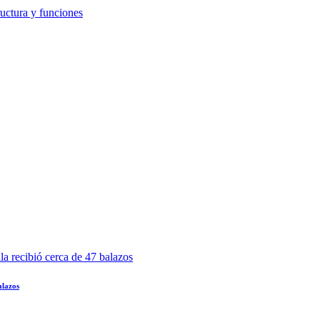
alazos