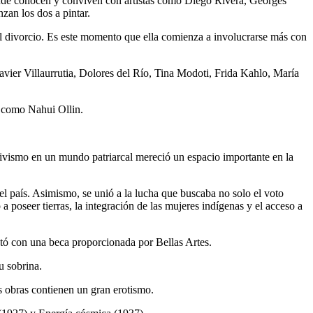
nde conocen y conviven con artistas como Diego Rivera, Georges
zan los dos a pintar.
l divorcio. ​Es este momento que ella comienza a involucrarse más con
vier Villaurrutia, Dolores del Río, Tina Modoti, Frida Kahlo, María
s como Nahui Ollin.
ctivismo en un mundo patriarcal mereció un espacio importante en la
el país. Asimismo, se unió a la lucha que buscaba no solo el voto
 poseer tierras, la integración de las mujeres indígenas y el acceso a
tó con una beca proporcionada por Bellas Artes.
u sobrina.
s obras contienen un gran erotismo.