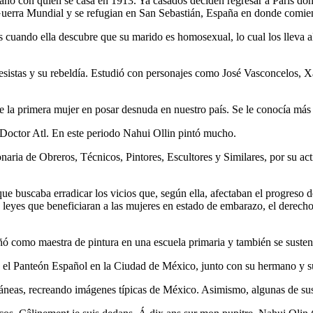
o con quien se casa en 1913. Ya casados deciden regresar a París do
Guerra Mundial y se refugian en San Sebastián, España en donde comien
 cuando ella descubre que su marido es homosexual, lo cual los lleva a
istas y su rebeldía. Estudió con personajes como José Vasconcelos, Xa
e la primera mujer en posar desnuda en nuestro país. Se le conocía má
Doctor Atl. En este periodo Nahui Ollin pintó mucho.
onaria de Obreros, Técnicos, Pintores, Escultores y Similares, por su a
 buscaba erradicar los vicios que, según ella, afectaban el progreso d
 leyes que beneficiaran a las mujeres en estado de embarazo, el derecho a
 como maestra de pintura en una escuela primaria y también se susten
el Panteón Español en la Ciudad de México, junto con su hermano y s
ntáneas, recreando imágenes típicas de México. Asimismo, algunas de su