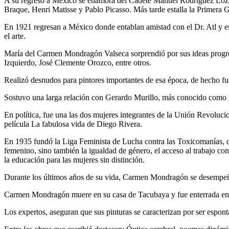
A su regreso a México se enamora del Cadete Manuel Rodríguez Lozan
Braque, Henri Matisse y Pablo Picasso. Más tarde estalla la Primera 
En 1921 regresan a México donde entablan amistad con el Dr. Atl y es
el arte.
María del Carmen Mondragón Valseca sorprendió por sus ideas progres
Izquierdo, José Clemente Orozco, entre otros.
Realizó desnudos para pintores importantes de esa época, de hecho fu
Sostuvo una larga relación con Gerardo Murillo, más conocido como 
En política, fue una las dos mujeres integrantes de la Unión Revoluci
película La fabulosa vida de Diego Rivera.
En 1935 fundó la Liga Feminista de Lucha contra las Toxicomanías, que
femenino, sino también la igualdad de género, el acceso al trabajo con
la educación para las mujeres sin distinción.
Durante los últimos años de su vida, Carmen Mondragón se desempeñó
Carmen Mondragón muere en su casa de Tacubaya y fue enterrada en 
Los expertos, aseguran que sus pinturas se caracterizan por ser espo