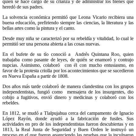
quien se hace cargo de su crianza y de administrar los bienes que
heredó de sus padres.
La solvencia económica permitió que Leona Vicario recibiera una
buena educación, prefiriendo siempre las ciencias, la literatura y las
bellas artes como la pintura y el canto.
Desde muy niña se caracterizó por su rebeldía y vitalidad, lo cual le
permitió ser una persona abierta a las cosas nuevas.
En el bufete de su tío conoció a Andrés Quintana Roo, quien
trabajaba como pasante de leyes, de quién se enamoró y contrajo
nupcias. Asimismo, colaboró con él con mucho entusiasmo, en
favor de la protesta criolla por los acontecimientos que se sucedieron
en Nueva España a partir de 1808.
Dos años más tarde colaboró de manera clandestina con los grupos
independentistas, fungió como mensajera de los insurgentes, dio
cobijo a fugitivos, envió dinero y medicinas y colaboró con los
rebeldes.
En 1812, se mudó a Tlalpujahua cerca del campamento de Ignacio
López Rayón, donde ayudó a la fabricación de fusiles. Sus
actividades en pro de los independentistas fueron descubiertas y en
1813, la Real Junta de Seguridad y Buen Orden le instruyó un
proceso en el que fueron apareciendo las pruebas que la inculparon