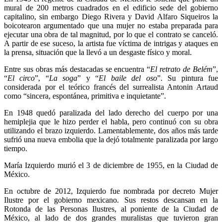
mural de 200 metros cuadrados en el edificio sede del gobierno
capitalino, sin embargo Diego Rivera y David Alfaro Siqueiros la
boicotearon argumentado que una mujer no estaba preparada para
ejecutar una obra de tal magnitud, por lo que el contrato se canceló.
A partir de ese suceso, la artista fue víctima de intrigas y ataques en
la prensa, situación que la llevó a un desgaste físico y moral.
Entre sus obras más destacadas se encuentra “
El retrato de Belém
”,
“
El circo
”, “
La soga
” y “
El baile del oso
”. Su pintura fue
considerada por el teórico francés del surrealista Antonin Artaud
como “sincera, espontánea, primitiva e inquietante”.
En 1948 quedó paralizada del lado derecho del cuerpo por una
hemiplejia que le hizo perder el habla, pero continuó con su obra
utilizando el brazo izquierdo. Lamentablemente, dos años más tarde
sufrió una nueva embolia que la dejó totalmente paralizada por largo
tiempo.
María Izquierdo murió el 3 de diciembre de 1955, en la Ciudad de
México.
En octubre de 2012, Izquierdo fue nombrada por decreto Mujer
Ilustre por el gobierno mexicano. Sus restos descansan en la
Rotonda de las Personas Ilustres, al poniente de la Ciudad de
México, al lado de dos grandes muralistas que tuvieron gran