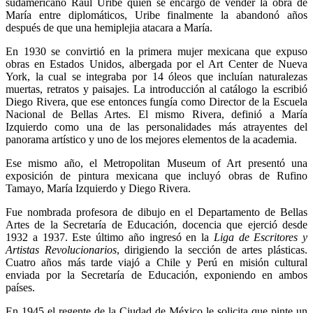
sudamericano Raúl Uribe quien se encargó de vender la obra de
María entre diplomáticos, Uribe finalmente la abandonó años
después de que una hemiplejia atacara a María.
En 1930 se convirtió en la primera mujer mexicana que expuso
obras en Estados Unidos, albergada por el Art Center de Nueva
York, la cual se integraba por 14 óleos que incluían naturalezas
muertas, retratos y paisajes. La introducción al catálogo la escribió
Diego Rivera, que ese entonces fungía como Director de la Escuela
Nacional de Bellas Artes. El mismo Rivera, definió a María
Izquierdo como una de las personalidades más atrayentes del
panorama artístico y uno de los mejores elementos de la academia.
Ese mismo año, el Metropolitan Museum of Art presentó una
exposición de pintura mexicana que incluyó obras de Rufino
Tamayo, María Izquierdo y Diego Rivera.
Fue nombrada profesora de dibujo en el Departamento de Bellas
Artes de la Secretaría de Educación, docencia que ejerció desde
1932 a 1937. Este último año ingresó en la
Liga de Escritores y
Artistas Revolucionarios
, dirigiendo la sección de artes plásticas.
Cuatro años más tarde viajó a Chile y Perú en misión cultural
enviada por la Secretaría de Educación, exponiendo en ambos
países.
En 1945 el regente de la Ciudad de México le solicita que pinte un