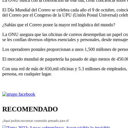
La ONU busca con la celebración de este día, crear conciencia sobre el
El Día Mundial del Correo se celebra cada año el 9 de octubre, coinci
del Correo por el Congreso de la UPU (Unión Postal Universal) celeb
¿Sabías que el Correo posee la mayor red logística del mundo?
La ONU asegura que las oficinas de correos desempeñan un papel cruc
se les confían diversos objetos esenciales y personales, desde mensaj
Los operadores postales proporcionan a unos 1,500 millones de person
El mercado mundial de paquetería ha pasado de algo menos de 450.00
Con una red de más de 650,mil oficinas y 5.3 millones de empleados, 
persona, en cualquier lugar.
RECOMENDADO
¡Aquí podrás encontrar contenido pensado para ti!