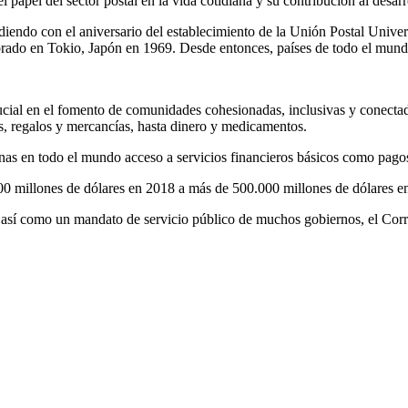
 papel del sector postal en la vida cotidiana y su contribución al desar
diendo con el aniversario del establecimiento de la Unión Postal Unive
rado en Tokio, Japón en 1969. Desde entonces, países de todo el mundo
ial en el fomento de comunidades cohesionadas, inclusivas y conectada
es, regalos y mercancías, hasta dinero y medicamentos.
as en todo el mundo acceso a servicios financieros básicos como pagos,
0 millones de dólares en 2018 a más de 500.000 millones de dólares e
así como un mandato de servicio público de muchos gobiernos, el Corre