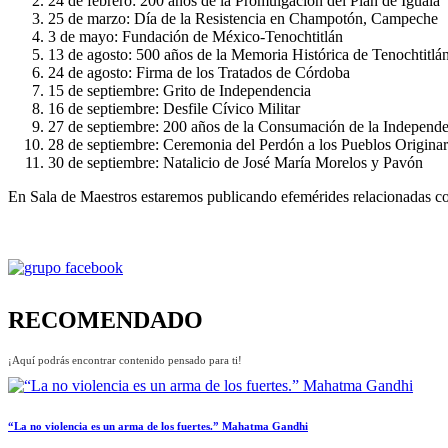
24 de febrero: 200 años de la Promulgación del Plan de Iguala
25 de marzo: Día de la Resistencia en Champotón, Campeche
3 de mayo: Fundación de México-Tenochtitlán
13 de agosto: 500 años de la Memoria Histórica de Tenochtitlá
24 de agosto: Firma de los Tratados de Córdoba
15 de septiembre: Grito de Independencia
16 de septiembre: Desfile Cívico Militar
27 de septiembre: 200 años de la Consumación de la Independ
28 de septiembre: Ceremonia del Perdón a los Pueblos Originar
30 de septiembre: Natalicio de José María Morelos y Pavón
En Sala de Maestros estaremos publicando efemérides relacionadas con 
RECOMENDADO
¡Aquí podrás encontrar contenido pensado para ti!
“La no violencia es un arma de los fuertes.” Mahatma Gandhi