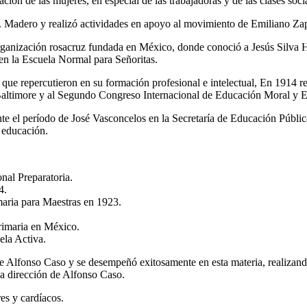
ción de las mujeres, en especial de las trabajadoras y de las clases soc
I. Madero y realizó actividades en apoyo al movimiento de Emiliano Za
nización rosacruz fundada en México, donde conoció a Jesús Silva He
en la Escuela Normal para Señoritas.
l que repercutieron en su formación profesional e intelectual, En 1914
Baltimore y al Segundo Congreso Internacional de Educación Moral y E
nte el período de José Vasconcelos en la Secretaría de Educación Públ
a educación.
onal Preparatoria.
24.
imaria para Maestras en 1923.
primaria en México.
uela Activa.
 Alfonso Caso y se desempeñó exitosamente en esta materia, realizand
la dirección de Alfonso Caso.
s y cardíacos.