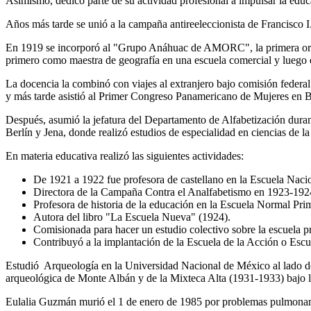
Asimismo, dedicó parte de su actividad profesional a impulsar la educa
Años más tarde se unió a la campaña antireeleccionista de Francisco 
En 1919 se incorporó al "Grupo Anáhuac de AMORC", la primera orga
primero como maestra de geografía en una escuela comercial y luego 
La docencia la combinó con viajes al extranjero bajo comisión federa
y más tarde asistió al Primer Congreso Panamericano de Mujeres en 
Después, asumió la jefatura del Departamento de Alfabetización dura
Berlín y Jena, donde realizó estudios de especialidad en ciencias de l
En materia educativa realizó las siguientes actividades:
De 1921 a 1922 fue profesora de castellano en la Escuela Naci
Directora de la Campaña Contra el Analfabetismo en 1923-19
Profesora de historia de la educación en la Escuela Normal Pr
Autora del libro "La Escuela Nueva" (1924).
Comisionada para hacer un estudio colectivo sobre la escuela 
Contribuyó a la implantación de la Escuela de la Acción o Esc
Estudió Arqueología en la Universidad Nacional de México al lado de
arqueológica de Monte Albán y de la Mixteca Alta (1931-1933) bajo 
Eulalia Guzmán murió el 1 de enero de 1985 por problemas pulmonare