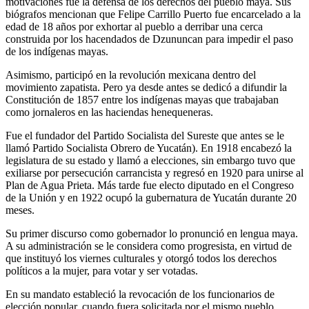
motivaciones fue la defensa de los derechos del pueblo maya. Sus
biógrafos mencionan que Felipe Carrillo Puerto fue encarcelado a la
edad de 18 años por exhortar al pueblo a derribar una cerca
construida por los hacendados de Dzununcan para impedir el paso
de los indígenas mayas.
Asimismo, participó en la revolución mexicana dentro del
movimiento zapatista. Pero ya desde antes se dedicó a difundir la
Constitución de 1857 entre los indígenas mayas que trabajaban
como jornaleros en las haciendas henequeneras.
Fue el fundador del Partido Socialista del Sureste que antes se le
llamó Partido Socialista Obrero de Yucatán). En 1918 encabezó la
legislatura de su estado y llamó a elecciones, sin embargo tuvo que
exiliarse por persecución carrancista y regresó en 1920 para unirse al
Plan de Agua Prieta. Más tarde fue electo diputado en el Congreso
de la Unión y en 1922 ocupó la gubernatura de Yucatán durante 20
meses.
Su primer discurso como gobernador lo pronunció en lengua maya.
A su administración se le considera como progresista, en virtud de
que instituyó los viernes culturales y otorgó todos los derechos
políticos a la mujer, para votar y ser votadas.
En su mandato estableció la revocación de los funcionarios de
elección popular, cuando fuera solicitada por el mismo pueblo.