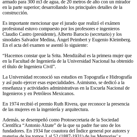
armado para 300 m3 de agua, de 20 metros de alto con un mirador
en la parte superior; desarrollando los principales detalles de la
construcción.
Es importante mencionar que el jurado que realizó el exámen
profesional estuvo compuesto por los profesores e ingenieros
Claudio Castro (presidente), Alberto Barocio (secretario) y los
sinodales Salvador Medina, Ángel Peimbert y Eugenio Kleimberg.
En el acta del examen se asentó lo siguiente:
“Hacemos constar que la Srita. Mendizábal es la primera mujer que
en la Facultad de Ingeniería de la Universidad Nacional ha obtenido
el título de Ingeniera Civil”.
La Universidad reconoció sus estudios en Topografía e Hidrografía
y así pudo ejercer esas especialidades. Asimismo, se dedicó a la
enseñanza y actividades administrativas en la Escuela Nacional de
Ingenieros y en Petróleos Mexicanos.
En 1974 recibió el premio Ruth Rivera, que reconoce la presencia
de las mujeres en la ingeniería y arquitectura.
Además, se desempeñó como Protosecretaria de la Sociedad
Científica “Antonio Alzate” de la que su padre fue uno de los
fundadores. En 1934 fue coautora del Índice general por autores y
materias de los tomos 1 al 52 (1887-1931) de las Memorias’ y