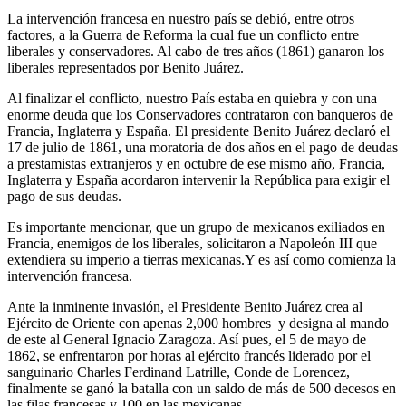
La intervención francesa en nuestro país se debió, entre otros
factores, a la Guerra de Reforma la cual fue un conflicto entre
liberales y conservadores. Al cabo de tres años (1861) ganaron los
liberales representados por Benito Juárez.
Al finalizar el conflicto, nuestro País estaba en quiebra y con una
enorme deuda que los Conservadores contrataron con banqueros de
Francia, Inglaterra y España. El presidente Benito Juárez declaró el
17 de julio de 1861, una moratoria de dos años en el pago de deudas
a prestamistas extranjeros y en octubre de ese mismo año, Francia,
Inglaterra y España acordaron intervenir la República para exigir el
pago de sus deudas.
Es importante mencionar, que un grupo de mexicanos exiliados en
Francia, enemigos de los liberales, solicitaron a Napoleón III que
extendiera su imperio a tierras mexicanas.Y es así como comienza la
intervención francesa.
Ante la inminente invasión, el Presidente Benito Juárez crea al
Ejército de Oriente con apenas 2,000 hombres y designa al mando
de este al General Ignacio Zaragoza. Así pues, el 5 de mayo de
1862, se enfrentaron por horas al ejército francés liderado por el
sanguinario
Charles Ferdinand Latrille, Conde de Lorencez
,
finalmente se ganó la batalla con un saldo de más de 500 decesos en
las filas francesas y 100 en las mexicanas.