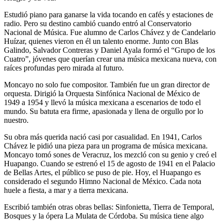
Estudió piano para ganarse la vida tocando en cafés y estaciones de
radio. Pero su destino cambió cuando entró al Conservatorio
Nacional de Música. Fue alumno de Carlos Chávez y de Candelario
Huízar, quienes vieron en él un talento enorme. Junto con Blas
Galindo, Salvador Contreras y Daniel Ayala formó el “Grupo de los
Cuatro”, jóvenes que querían crear una música mexicana nueva, con
raíces profundas pero mirada al futuro.
Moncayo no solo fue compositor. También fue un gran director de
orquesta. Dirigió la Orquesta Sinfónica Nacional de México de
1949 a 1954 y llevó la música mexicana a escenarios de todo el
mundo. Su batuta era firme, apasionada y llena de orgullo por lo
nuestro.
Su obra más querida nació casi por casualidad. En 1941, Carlos
Chávez le pidió una pieza para un programa de música mexicana.
Moncayo tomó sones de Veracruz, los mezcló con su genio y creó el
Huapango. Cuando se estrenó el 15 de agosto de 1941 en el Palacio
de Bellas Artes, el público se puso de pie. Hoy, el Huapango es
considerado el segundo Himno Nacional de México. Cada nota
huele a fiesta, a mar y a tierra mexicana.
Escribió también otras obras bellas: Sinfonietta, Tierra de Temporal,
Bosques y la ópera La Mulata de Córdoba. Su música tiene algo