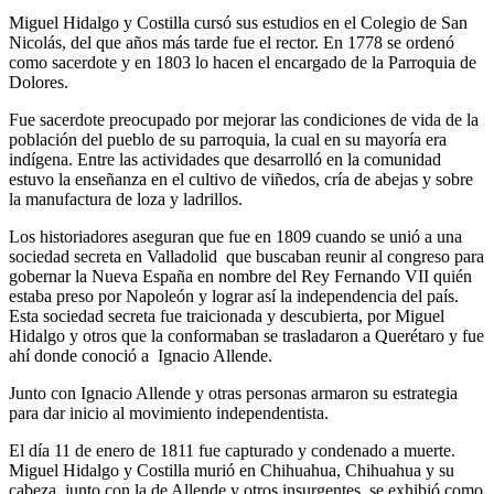
Miguel Hidalgo y Costilla cursó sus estudios en el Colegio de San
Nicolás, del que años más tarde fue el rector. En 1778 se ordenó
como sacerdote y en 1803 lo hacen el encargado de la Parroquia de
Dolores.
Fue sacerdote preocupado por mejorar las condiciones de vida de la
población del pueblo de su parroquia, la cual en su mayoría era
indígena. Entre las actividades que desarrolló en la comunidad
estuvo la enseñanza en el cultivo de viñedos, cría de abejas y sobre
la manufactura de loza y ladrillos.
Los historiadores aseguran que fue en 1809 cuando se unió a una
sociedad secreta en Valladolid que buscaban reunir al congreso para
gobernar la Nueva España en nombre del Rey Fernando VII quién
estaba preso por Napoleón y lograr así la independencia del país.
Esta sociedad secreta fue traicionada y descubierta, por Miguel
Hidalgo y otros que la conformaban se trasladaron a Querétaro y fue
ahí donde conoció a Ignacio Allende.
Junto con Ignacio Allende y otras personas armaron su estrategia
para dar inicio al movimiento independentista.
El día 11 de enero de 1811 fue capturado y condenado a muerte.
Miguel Hidalgo y Costilla murió en Chihuahua, Chihuahua y su
cabeza, junto con la de Allende y otros insurgentes, se exhibió como