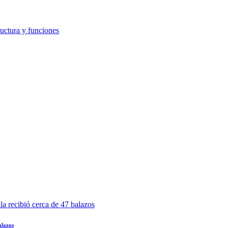
alazos