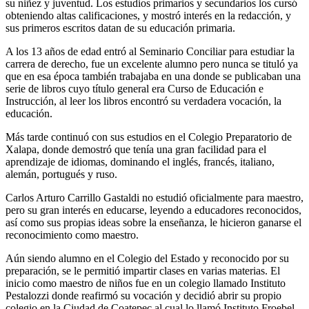
su niñez y juventud. Los estudios primarios y secundarios los cursó
obteniendo altas calificaciones, y mostró interés en la redacción, y
sus primeros escritos datan de su educación primaria.
A los 13 años de edad entró al Seminario Conciliar para estudiar la
carrera de derecho, fue un excelente alumno pero nunca se tituló ya
que en esa época también trabajaba en una donde se publicaban una
serie de libros cuyo título general era Curso de Educación e
Instrucción, al leer los libros encontró su verdadera vocación, la
educación.
Más tarde continuó con sus estudios en el Colegio Preparatorio de
Xalapa, donde demostró que tenía una gran facilidad para el
aprendizaje de idiomas, dominando el inglés, francés, italiano,
alemán, portugués y ruso.
Carlos Arturo Carrillo Gastaldi no estudió oficialmente para maestro,
pero su gran interés en educarse, leyendo a educadores reconocidos,
así como sus propias ideas sobre la enseñanza, le hicieron ganarse el
reconocimiento como maestro.
Aún siendo alumno en el Colegio del Estado y reconocido por su
preparación, se le permitió impartir clases en varias materias. El
inicio como maestro de niños fue en un colegio llamado Instituto
Pestalozzi donde reafirmó su vocación y decidió abrir su propio
colegio en la Ciudad de Coatepec al cual lo llamó Instituto Froebel.