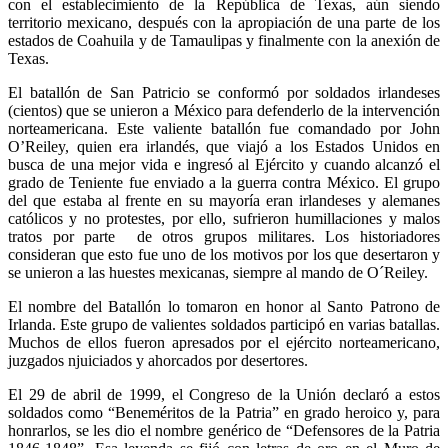
con el establecimiento de la República de Texas, aún siendo
territorio mexicano, después con la apropiación de una parte de los
estados de Coahuila y de Tamaulipas y finalmente con la anexión de
Texas.
El batallón de San Patricio se conformó por soldados irlandeses
(cientos) que se unieron a México para defenderlo de la intervención
norteamericana. Este valiente batallón fue comandado por John
O’Reiley, quien era irlandés, que viajó a los Estados Unidos en
busca de una mejor vida e ingresó al Ejército y cuando alcanzó el
grado de Teniente fue enviado a la guerra contra México. El grupo
del que estaba al frente en su mayoría eran irlandeses y alemanes
católicos y no protestes, por ello, sufrieron humillaciones y malos
tratos por parte de otros grupos militares. Los historiadores
consideran que esto fue uno de los motivos por los que desertaron y
se unieron a las huestes mexicanas, siempre al mando de O´Reiley.
El nombre del Batallón lo tomaron en honor al Santo Patrono de
Irlanda. Este grupo de valientes soldados participó en varias batallas.
Muchos de ellos fueron apresados por el ejército norteamericano,
juzgados njuiciados y ahorcados por desertores.
El 29 de abril de 1999, el Congreso de la Unión declaró a estos
soldados como “Beneméritos de la Patria” en grado heroico y, para
honrarlos, se les dio el nombre genérico de “Defensores de la Patria