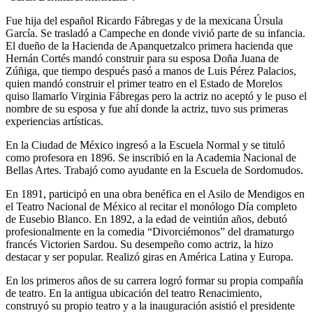
Fue hija del español Ricardo Fábregas y de la mexicana Úrsula
García. Se trasladó a Campeche en donde vivió parte de su infancia.
El dueño de la Hacienda de Apanquetzalco primera hacienda que
Hernán Cortés mandó construir para su esposa Doña Juana de
Zúñiga, que tiempo después pasó a manos de Luis Pérez Palacios,
quien mandó construir el primer teatro en el Estado de Morelos
quiso llamarlo Virginia Fábregas pero la actriz no aceptó y le puso el
nombre de su esposa y fue ahí donde la actriz, tuvo sus primeras
experiencias artísticas.
En la Ciudad de México ingresó a la Escuela Normal y se tituló
como profesora en 1896. Se inscribió en la Academia Nacional de
Bellas Artes. Trabajó como ayudante en la Escuela de Sordomudos.
En 1891, participó en una obra benéfica en el Asilo de Mendigos en
el Teatro Nacional de México al recitar el monólogo Día completo
de Eusebio Blanco. En 1892, a la edad de veintiún años, debutó
profesionalmente en la comedia “Divorciémonos” del dramaturgo
francés Victorien Sardou. Su desempeño como actriz, la hizo
destacar y ser popular. Realizó giras en América Latina y Europa.
En los primeros años de su carrera logró formar su propia compañía
de teatro. En la antigua ubicación del teatro Renacimiento,
construyó su propio teatro y a la inauguración asistió el presidente