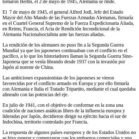
tomaron Berlin, el 2 de mayo de 1945, Alemania se rinde.
El 7 de mayo de 1945, el general Alfred Jodl, Jefe del Estado
Mayor del Alto Mando de las Fuerzas Armadas Alemanas, firmaría
en el Cuartel General Supremo de la Fuerza Expedicionaria Aliada,
en Reims, Francia, el Acta de Rendición Incondicional de la
Alemania Nacionalsocialista ante las fuerzas aliadas.
La rendición de los alemanes no puso fin a la Segunda Guerra
Mundial ya que los japoneses continuaban con el conflicto en el
pacífico, a lo que los historiadores llaman la Segunda Guerra Sino-
Japonesa que se venía librando desde 1937 con la invasión por
Japón al noreste de China.
Las ambiciones expansionistas de los japoneses se vieron
favorecidas por el conflicto armado en Europa y por ello firmaría
con Alemania e Italia el Tratado Tripartito, mediante el cual quedaba
alineado con las potencias del eje.
En julio de 1941, con el objetivo de conformar en la zona una
coalición de naciones asiáticas libres de la influencia europea y
lideradas por Japón, decidieron dirigir su ejército hacia el sur de
Indochina, territorio controlado por Francia.
La respuesta de algunos países europeos y de los Estados Unidos no
se hizo esperar y comenzaron con los embargos comerciales y una