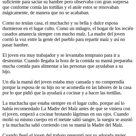
suficiente para saciar su hambre pero observaba con gran sorpresa
que conforme comía las tortillas y el atole estos se renovaban
mágicamente, de manera que no se acababan.
Como no tenían casa, el muchacho y su bella y dulce esposa
durmieron en el lugar culto. Como un milagro, el hogar de los recién
casados amanecía siempre con mucho maíz. La madre del joven
corrió la voz entre la gente del pueblo para repartir maíz y así no
pasar hambre.
El joven era muy trabajador y se levantaba temprano para ir a
desmontar. Cuando llegaba la hora de la comida su mamá preparaba
mucha comida para alimentar a las personas que ayudaban a su
hijo.
Un día la mamá del joven estaba muy cansada y no comprendía
porque la esposa de su hijo no se acomedía en las labores de la casa
por lo que pidió que la ayudará a cocinar y a hacer las tortillas.
La muchacha que estaba siempre en el lugar culto, porque así lo
había recomendado La Madre del Maíz antes de que se viniera con
el joven, empezó a cocinar brotando lágrimas en sus ojos. Cuando
molió su mismo cuerpo en el metate salió sangre, la suegra se asustó
y la muchacha salió corriendo con su mamá la Madre del Maíz.
Cuando llegó el joven del trabajo preguntó por su adorada mujer