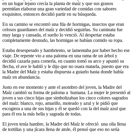
en un lugar lejano crecía la planta de maíz y que sus granos
permitían elaborar una gran variedad de comidas con sabores
exquisitos, entonces decidió partir en su búsqueda.
En su camino se encontró una fila de hormigas, insectos que eran
celosos guardianes del maíz y decidió seguirlas. Su caminata fue
muy larga y cansada, el sueño lo venció. Al despertar estaba
completamente desnudo, las hormigas se habían comido su ropa.
Estaba desesperado y hambriento, se lamentaba por haber hecho ese
viaje. De repente vio a una paloma en una rama de un árbol y
decidió cazarla para comerla, en cuanto tomó su arco y apuntó su
flecha, el ave le habló y le dijo que no osara matarla, puesto que era
la Madre del Maíz y estaba dispuesta a guiarlo hasta donde había
maíz en abundancia.
Justo en ese momento y ante el asombro del joven, la Madre del
Maíz cambió su forma de paloma a humana. La mujer le presentó al
joven a sus cinco hijas que simbolizaban los cinco colores sagrados
del maíz: blanco, rojo, amarillo, moteado y azul y le pidió que
escogiera a una de sus hijas y él se quedó con la del maíz azul que
para él era la más bella y sagrada de todas.
El joven tenía hambre, la Madre del Maíz le ofreció una olla llena
de tortillas y una jícara llena de atole, él pensó que eso no sería