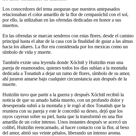
Los conocedores del tema aseguran que nuestros antepasados
relacionaban el color amarillo de la flor de cempasúchil con el sol,
por ello, la utilizaban en las ofrendas dedicadas en honor a sus
muertos.
En las ofrendas se marcan senderos con estas flores, desde el camino
principal hasta el altar de la casa con la finalidad de guiar a las almas
hacia los altares. La flor era considerada por los mexicas como un
símbolo de vida y muerte.
También existe una leyenda donde Xóchitl y Huitzilin eran una
pareja de enamorados, quienes todos los días subían a la montaña
dedicada a Tonatiuh a dejar un ramo de flores, símbolo de su amor,
ahí juraron amarse bajo cualquier circunstancia aun después de la
muerte.
Huitzilin tuvo que partir a la guerra y después Xóchitl recibió la
noticia de que su amado había muerto, con un profundo dolor y
desesperada subió a la montaña y le rogó al dios Tonatiuh que la
reuniera con su pareja y este le concedió su deseo, dejó que los
rayos cayeran sobre su piel, hasta que la transformó en una flor
amarilla de un color intenso. Unos instantes después se acercó un
colibrí, Huitzilin reencarnado, al hacer contacto con la flor, al beso
del amor, abrió sus veinte pétalos, liberando un intenso aroma.