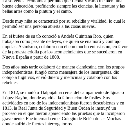
La solvencia económica permitió que Leona Vicario recibiera una
buena educación, prefiriendo siempre las ciencias, la literatura y las
bellas artes como la pintura y el canto.
Desde muy niña se caracterizó por su rebeldía y vitalidad, lo cual le
permitió ser una persona abierta a las cosas nuevas.
En el bufete de su tío conoció a Andrés Quintana Roo, quien
trabajaba como pasante de leyes, de quién se enamoró y contrajo
nupcias. Asimismo, colaboró con él con mucho entusiasmo, en favor
de la protesta criolla por los acontecimientos que se sucedieron en
Nueva España a partir de 1808.
Dos años más tarde colaboró de manera clandestina con los grupos
independentistas, fungió como mensajera de los insurgentes, dio
cobijo a fugitivos, envió dinero y medicinas y colaboró con los
rebeldes.
En 1812, se mudó a Tlalpujahua cerca del campamento de Ignacio
López Rayón, donde ayudó a la fabricación de fusiles. Sus
actividades en pro de los independentistas fueron descubiertas y en
1813, la Real Junta de Seguridad y Buen Orden le instruyó un
proceso en el que fueron apareciendo las pruebas que la inculparon
gravemente. Fue internada en el Colegio de Belén de las Mochas
donde sufrió de fuertes interrogatorios.